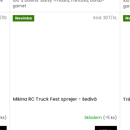
ee
100 % bavlna barvy -modrá, mintová, bordo-
100
garnet
gar
/110
Kód:
307/XL
Novinka
N
Mikina RC Truck Fest sprejer - šedivá
Tri
 ks)
Skladem
(>5 ks)