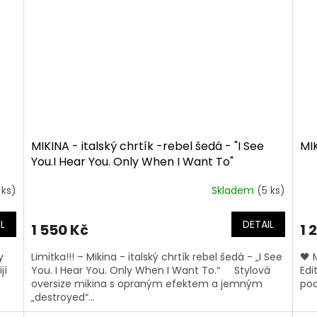
MIKINA - italský chrtík -rebel šedá - "I See
MIK
You.I Hear You. Only When I Want To"
 ks)
Skladem
(5 ks)
L
DETAIL
1 550 Kč
1 
y
Limitka!!! – Mikina - italský chrtík rebel šedá - „I See
🖤 
jí
You. I Hear You. Only When I Want To.“ Stylová
Edi
oversize mikina s opraným efektem a jemným
pod
„destroyed“...