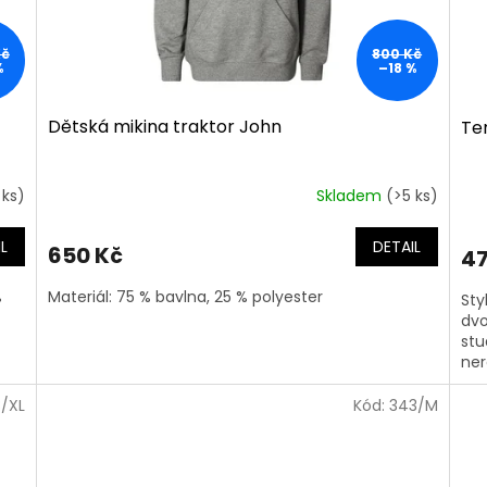
Kč
800 Kč
%
–18 %
Dětská mikina traktor John
Te
 ks)
Skladem
(>5 ks)
L
DETAIL
650 Kč
47
%
Materiál: 75 % bavlna, 25 % polyester
Sty
dvo
stu
ner
/XL
Kód:
343/M