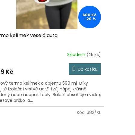
600 Kč
–20 %
rmo kelímek veselá auta
Skladem
(>5 ks)
Do košíku
9 Kč
lový termo kelímek o objemu 590 ml Díky
jité izolační vrstvě udrží tvůj nápoj krásně
dený nebo naopak teplý. Balení obsahuje i víčko,
ezové brčko a...
Kód:
382/XL