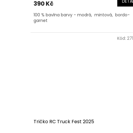
DETAI
390 Kč
100 % bavlna barvy - modrá, mintová, bordo-
garnet
Kód:
27
Tričko RC Truck Fest 2025