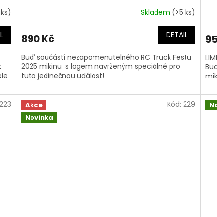
 ks)
Skladem
(>5 ks)
L
DETAIL
890 Kč
95
Buď součástí nezapomenutelného RC Truck Festu
LIM
k
2025 mikinu s logem navrženým speciálně pro
Buď
ěle
tuto jedinečnou událost!
mik
223
Kód:
229
Akce
N
Novinka