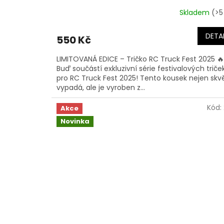
Skladem
(>5
DETAI
550 Kč
LIMITOVANÁ EDICE – Tričko RC Truck Fest 2025 🔥
Buď součástí exkluzivní série festivalových triče
pro RC Truck Fest 2025! Tento kousek nejen skv
vypadá, ale je vyroben z...
Kód:
Akce
Novinka