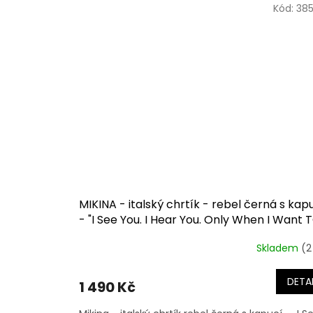
Kód:
385
MIKINA - italský chrtík - rebel černá s kap
- "I See You. I Hear You. Only When I Want 
Skladem
(2
DETAI
1 490 Kč