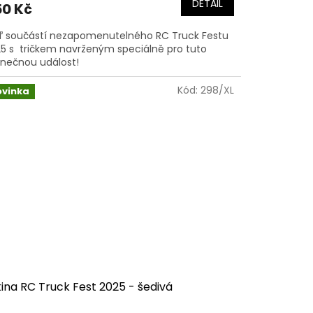
DETAIL
0 Kč
 součástí nezapomenutelného RC Truck Festu
5 s tričkem navrženým speciálně pro tuto
inečnou událost!
Kód:
298/XL
ovinka
ina RC Truck Fest 2025 - šedivá