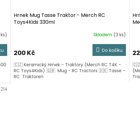
Hrnek Mug Tasse Traktor - Merch RC
Hr
Toys4Kids 330ml
Me
 ks)
Skladem
(3 ks)
ku
Do košíku
200 Kč
22
600
🇨🇿 Keramický Hrnek - Traktory (Merch RC T4K -
🇨
RC Toys4Kids) 🇬🇧 Mug - RC Tractors 🇩🇪 Tasse -
(Me
RC Traktoren
Tra
:
214