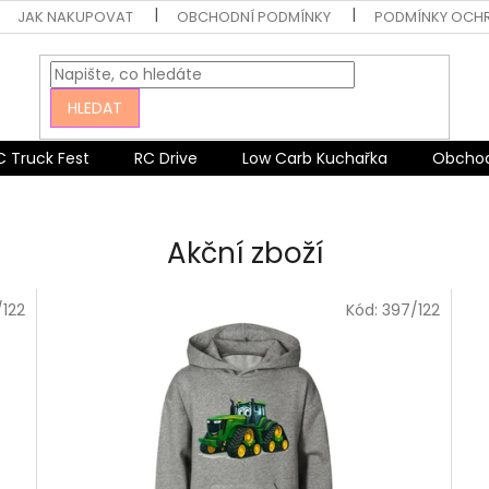
JAK NAKUPOVAT
OBCHODNÍ PODMÍNKY
PODMÍNKY OCH
HLEDAT
C Truck Fest
RC Drive
Low Carb Kuchařka
Obchod
Akční zboží
/122
Kód:
397/122