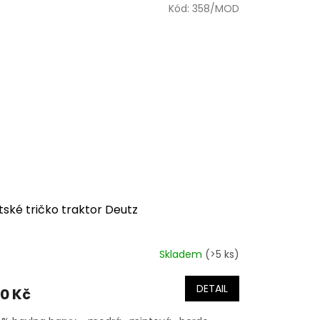
Kód:
358/MOD
ské tričko traktor Deutz
Skladem
(>5 ks)
DETAIL
0 Kč