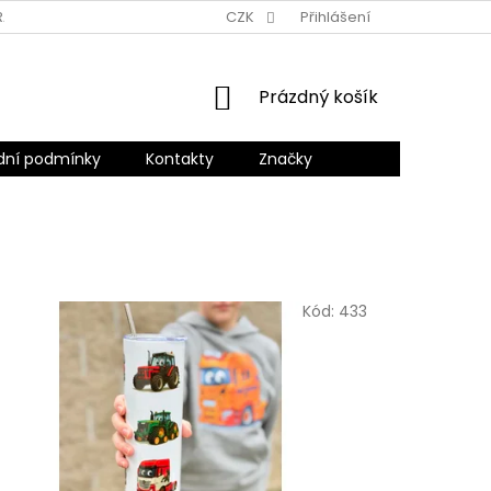
RANY OSOBNÍCH ÚDAJŮ
CZK
Přihlášení
NÁKUPNÍ
Prázdný košík
KOŠÍK
ní podmínky
Kontakty
Značky
Kód:
433