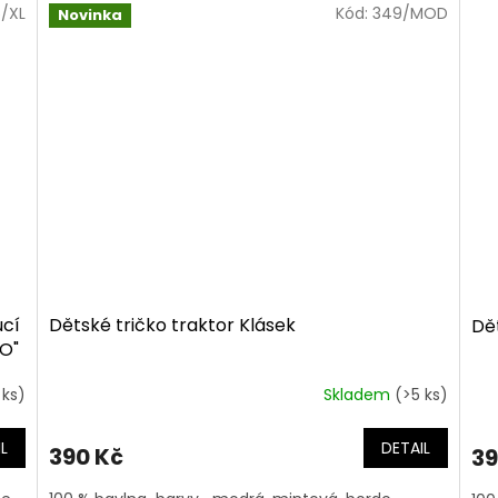
/XL
Kód:
349/MOD
Novinka
ucí
Dětské tričko traktor Klásek
Dět
TO"
 ks)
Skladem
(>5 ks)
L
DETAIL
390 Kč
39