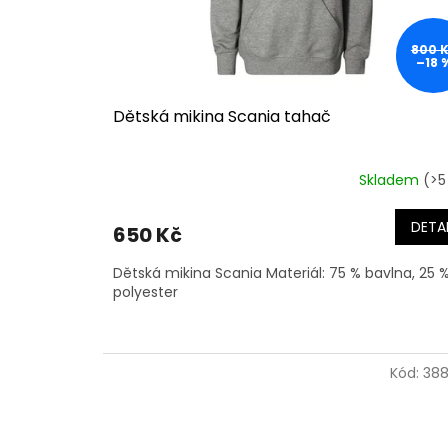
800 
–18 
Dětská mikina Scania tahač
Skladem
(>5
DETAI
650 Kč
Dětská mikina Scania Materiál: 75 % bavlna, 25 
polyester
Kód:
388