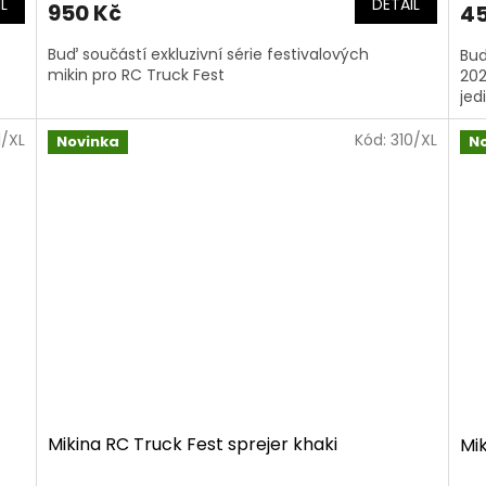
L
DETAIL
950 Kč
45
Buď součástí exkluzivní série festivalových
Buď
mikin pro RC Truck Fest
202
jed
1/XL
Kód:
310/XL
Novinka
N
Mikina RC Truck Fest sprejer khaki
Mik