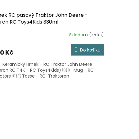
nek RC pasový Traktor John Deere -
rch RC Toys4Kids 330ml
Skladem
(>5 ks)
Do košíku
0 Kč
 Keramický Hrnek - RC Traktor John Deere
rch RC T4K - RC Toys4Kids) 🇬🇧 Mug - RC
ctors 🇩🇪 Tasse - RC Traktoren