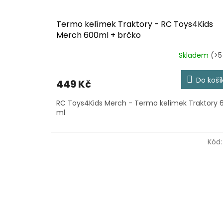
Termo kelímek Traktory - RC Toys4Kids
Merch 600ml + brčko
Skladem
(>5
Do koší
449 Kč
RC Toys4Kids Merch - Termo kelímek Traktory 
ml
Kód