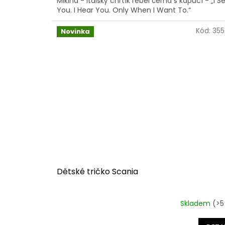
Mikina - italský chrtík rebel černá s kapucí - „I S
You. I Hear You. Only When I Want To.“
Kód:
355
Novinka
Dětské tričko Scania
Skladem
(>5