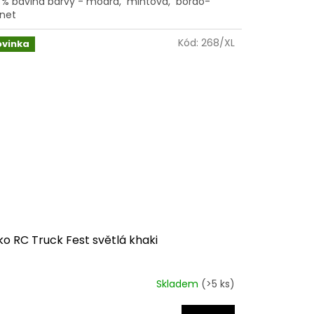
 % bavlna barvy - modrá, mintová, bordo-
net
Kód:
268/XL
ovinka
ko RC Truck Fest světlá khaki
Skladem
(>5 ks)