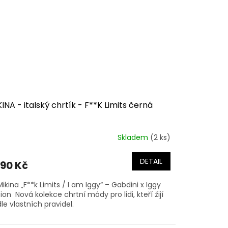
INA - italský chrtík - F**K Limits černá
Skladem
(2 ks)
DETAIL
290 Kč
Mikina „F**k Limits / I am Iggy“ – Gabdini x Iggy
tion Nová kolekce chrtní módy pro lidi, kteří žijí
le vlastních pravidel.