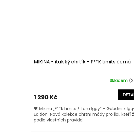
MIKINA - italský chrtík - F**K Limits černá
Skladem
(2
DETAI
1 290 Kč
🖤 Mikina „F**k Limits / I am Iggy“ – Gabdini x Igg
Edition Nová kolekce chrtní módy pro lidi, kteří ži
podle vlastních pravidel.