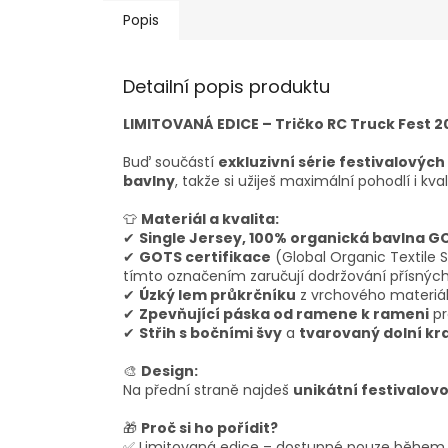
Popis
Detailní popis produktu
LIMITOVANÁ EDICE – Tričko RC Truck Fest 2
Buď součástí
exkluzivní série festivalových
bavlny
, takže si užiješ maximální pohodlí i kval
👕
Materiál a kvalita:
✔
Single Jersey, 100% organická bavlna G
✔
GOTS certifikace
(Global Organic Textile 
tímto označením zaručují dodržování přísných 
✔
Úzký lem průkrčníku
z vrchového materiá
✔
Zpevňující páska od ramene k rameni
pr
✔
Střih s bočními švy
a
tvarovaný dolní kra
🎨
Design:
Na přední straně najdeš
unikátní festivalovo
🎁
Proč si ho pořídit?
✅ Limitovaná edice – dostupné pouze během f