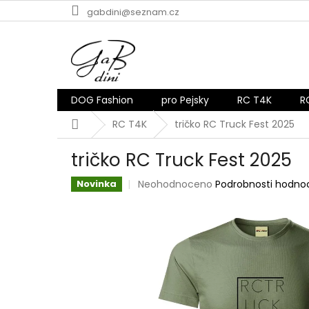
Přejít
gabdini@seznam.cz
na
obsah
DOG Fashion
pro Pejsky
RC T4K
R
Domů
RC T4K
tričko RC Truck Fest 2025
tričko RC Truck Fest 2025
Průměrné
Neohodnoceno
Podrobnosti hodno
Novinka
hodnocení
produktu
je
0,0
z
5
hvězdiček.