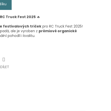
šíku
 RC Truck Fest 2025
🔥
ie festivalových triček
pro RC Truck Fest 2025!
padá, ale je vyroben z
prémiové organické
ální pohodlí i kvalitu.
SDÍLET