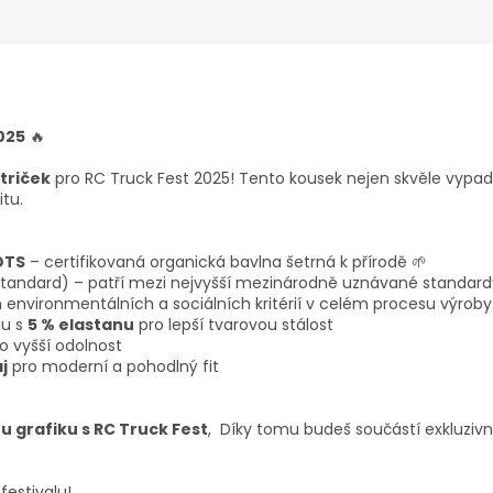
025
🔥
 triček
pro RC Truck Fest 2025! Tento kousek nejen skvěle vypadá
itu.
OTS
– certifikovaná organická bavlna šetrná k přírodě 🌱
Standard) –
patří mezi nejvyšší mezinárodně uznávané standardy 
environmentálních a sociálních kritérií v celém procesu výroby
lu s
5 % elastanu
pro lepší tvarovou stálost
o vyšší odolnost
j
pro moderní a pohodlný fit
u grafiku s RC Truck Fest
, Díky tomu budeš součástí exkluzivn
estivalu!