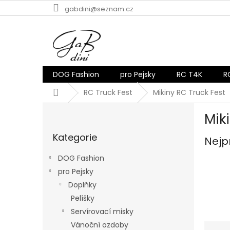
Přejít
gabdini@seznam.cz
na
obsah
DOG Fashion
pro Pejsky
RC T4K
R
Domů
RC Truck Fest
Mikiny RC Truck Fest
P
Mik
o
Přeskočit
s
Kategorie
kategorie
Nejp
t
r
DOG Fashion
a
pro Pejsky
n
Doplňky
n
í
Pelíšky
p
Servírovací misky
a
Ř
Vánoční ozdoby