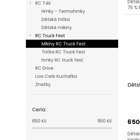
Dětsk
RC T4K
75 % 
Hrnky - Termohrnky
Dětská trička
Dětské mikiny
RC Truck Fest
Mikiny RC Truck Fest
Trička RC Truck Fest
hrnky RC truck fest
RC Drive
Low Carb Kuchařka
Značky
Děts
Cena
650
650
Kč
950
Kč
Dětsk
bavln