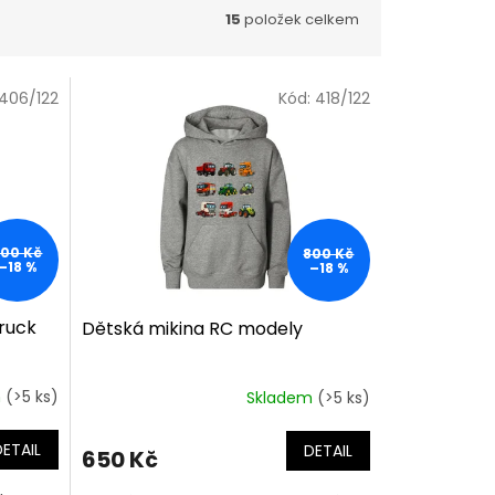
15
položek celkem
406/122
Kód:
418/122
800 Kč
800 Kč
–18 %
–18 %
ruck
Dětská mikina RC modely
m
(>5 ks)
Skladem
(>5 ks)
DETAIL
DETAIL
650 Kč