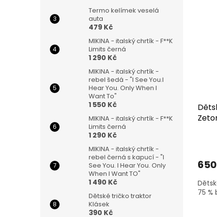
Termo kelímek veselá
auta
479 Kč
MIKINA - italský chrtík - F**K
Limits černá
1 290 Kč
MIKINA - italský chrtík -
rebel šedá - "I See You.I
Hear You. Only When I
Want To"
1 550 Kč
Děts
Zeto
MIKINA - italský chrtík - F**K
Limits černá
1 290 Kč
MIKINA - italský chrtík -
rebel černá s kapucí - "I
650
See You. I Hear You. Only
When I Want TO"
1 490 Kč
Dětsk
75 % 
Dětské tričko traktor
Klásek
390 Kč