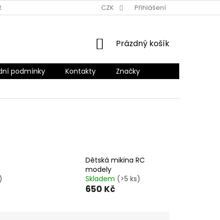
RANY OSOBNÍCH ÚDAJŮ
CZK
Přihlášení
NÁKUPNÍ
Prázdný košík
KOŠÍK
ní podmínky
Kontakty
Značky
Dětská mikina RC
modely
)
Skladem
(>5 ks)
650 Kč