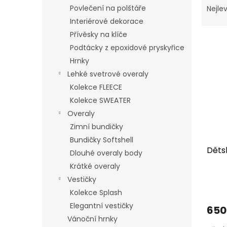
n
a
Povlečení na polštáře
Nejlev
e
z
Interiérové dekorace
l
e
Přívěsky na klíče
V
n
Podtácky z epoxidové pryskyřice
ý
í
Hrnky
p
p
i
r
Lehké svetrové overaly
s
o
Kolekce FLEECE
p
d
Kolekce SWEATER
r
u
Overaly
o
k
Zimní bundičky
d
t
u
ů
Bundičky Softshell
Děts
k
Dlouhé overaly body
t
Krátké overaly
ů
Vestičky
Kolekce Splash
Elegantní vestičky
650
Vánoční hrnky