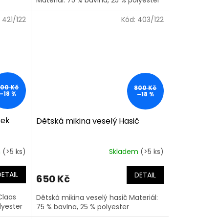
:
421/122
Kód:
403/122
800 Kč
800 Kč
–18 %
–18 %
sek
Dětská mikina veselý Hasič
m
(>5 ks)
Skladem
(>5 ks)
DETAIL
DETAIL
650 Kč
Claas
Dětská mikina veselý hasič Materiál:
lyester
75 % bavlna, 25 % polyester