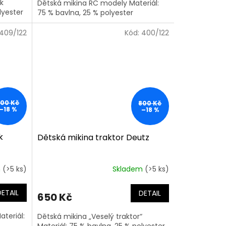
k
Dětská mikina RC modely Materiál:
lyester
75 % bavlna, 25 % polyester
409/122
Kód:
400/122
800 Kč
800 Kč
–18 %
–18 %
k
Dětská mikina traktor Deutz
m
(>5 ks)
Skladem
(>5 ks)
DETAIL
DETAIL
650 Kč
teriál:
Dětská mikina „Veselý traktor“
Materiál: 75 % bavlna, 25 % polyester