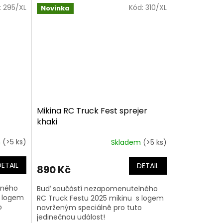
:
295/XL
Kód:
310/XL
Novinka
Mikina RC Truck Fest sprejer
khaki
m
(>5 ks)
Skladem
(>5 ks)
DETAIL
DETAIL
890 Kč
lného
Buď součástí nezapomenutelného
s logem
RC Truck Festu 2025 mikinu s logem
o
navrženým speciálně pro tuto
jedinečnou událost!