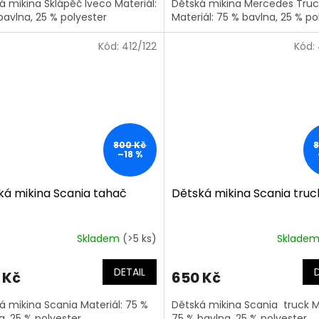
á mikina Sklápěč Iveco Materiál:
Dětská mikina Mercedes Truc
bavlna, 25 % polyester
Materiál: 75 % bavlna, 25 % po
Kód:
412/122
Kód:
800 Kč
–18 %
ká mikina Scania tahač
Dětská mikina Scania truc
Skladem
(>5 ks)
Sklade
DETAIL
 Kč
650 Kč
á mikina Scania Materiál: 75 %
Dětská mikina Scania truck Ma
a, 25 % polyester
75 % bavlna, 25 % polyester