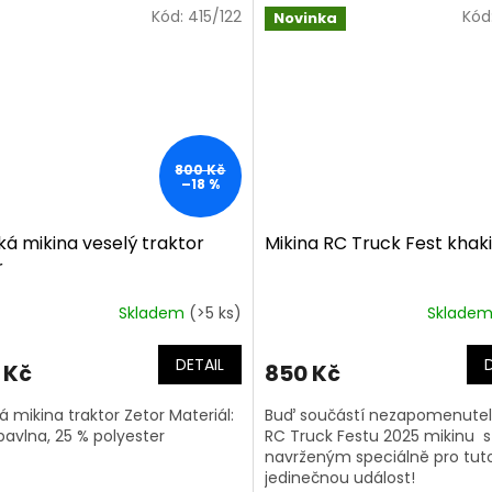
Kód:
415/122
Kód
Novinka
800 Kč
–18 %
ká mikina veselý traktor
Mikina RC Truck Fest khaki
r
Skladem
(>5 ks)
Sklade
DETAIL
 Kč
850 Kč
á mikina traktor Zetor Materiál:
Buď součástí nezapomenute
bavlna, 25 % polyester
RC Truck Festu 2025 mikinu 
navrženým speciálně pro tut
jedinečnou událost!