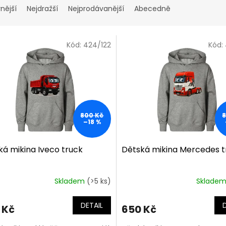
nější
Nejdražší
Nejprodávanější
Abecedně
Kód:
424/122
Kód:
800 Kč
–18 %
ká mikina Iveco truck
Dětská mikina Mercedes t
Skladem
(>5 ks)
Sklade
DETAIL
 Kč
650 Kč