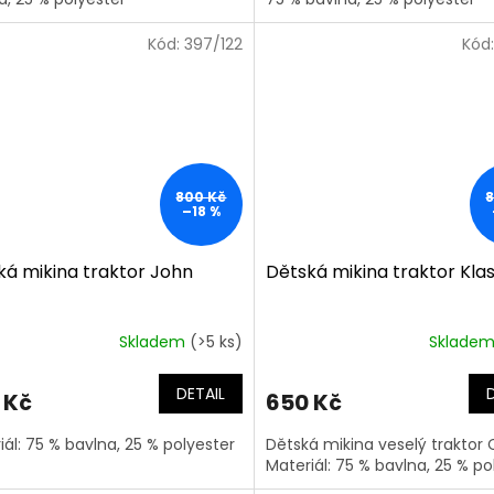
Kód:
397/122
Kód
800 Kč
–18 %
ká mikina traktor John
Dětská mikina traktor Kla
Skladem
(>5 ks)
Sklade
DETAIL
 Kč
650 Kč
iál: 75 % bavlna, 25 % polyester
Dětská mikina veselý traktor 
Materiál: 75 % bavlna, 25 % po