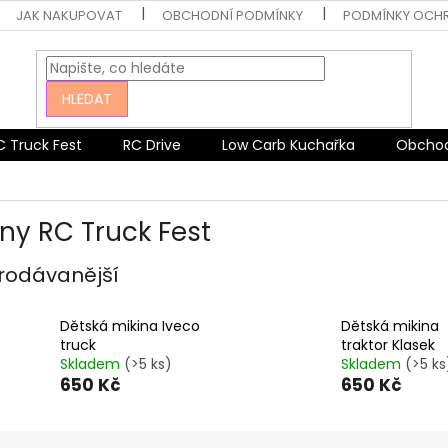
JAK NAKUPOVAT
OBCHODNÍ PODMÍNKY
PODMÍNKY OCH
HLEDAT
C Truck Fest
RC Drive
Low Carb Kuchařka
Obchod
iny RC Truck Fest
rodávanější
Dětská mikina Iveco
Dětská mikina
truck
traktor Klasek
Skladem
(>5 ks)
Skladem
(>5 ks
650 Kč
650 Kč