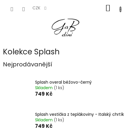
Přejít
NÁKUP
na
CZK
obsah
KOŠÍK
Kolekce Splash
Nejprodávanější
Splash overal béžovo-černý
Skladem
(1 ks)
749 Kč
Splash vestička z teplákoviny - Italský chrtík
Skladem
(1 ks)
749 Kč