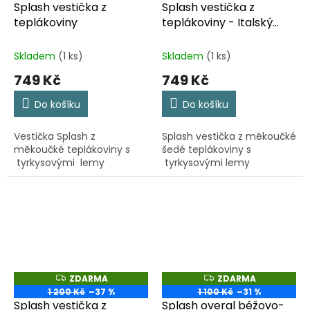
Splash vestička z
Splash vestička z
R
R
M
M
teplákoviny
teplákoviny - Italský
A
A
chrtík
Skladem
(1 ks)
Skladem
(1 ks)
749 Kč
749 Kč
Do košíku
Do košíku
Vestička Splash z
Splash vestička z měkoučké
měkoučké teplákoviny s
šedé teplákoviny s
tyrkysovými lemy
tyrkysovými lemy
ZDARMA
ZDARMA
Z
Z
D
D
1 200 Kč
–37 %
1 100 Kč
–31 %
A
A
Splash vestička z
Splash overal béžovo-
R
R