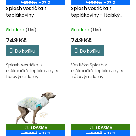
o
D
D
1 200 Kč
–37 %
1 200 Kč
–37 %
A
A
d
Splash vestička z
Splash vestička z
R
R
u
M
M
teplákoviny
teplákoviny - Italský
A
A
k
chrtík
t
Skladem
(1 ks)
Skladem
(1 ks)
ů
749 Kč
749 Kč
Do košíku
Do košíku
Splash vestička z
Vestička Splash z
měkoučké teplákoviny s
měkoučké teplákoviny s
fialovými lemy
růžovými lemy
ZDARMA
ZDARMA
Z
Z
D
D
1 200 Kč
–37 %
1 200 Kč
–37 %
A
A