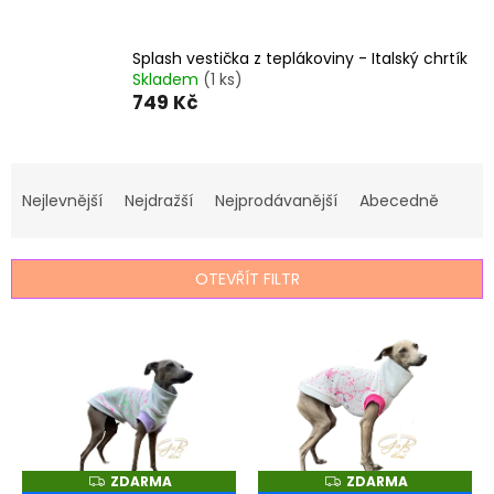
Splash vestička z teplákoviny - Italský chrtík
Skladem
(1 ks)
749 Kč
Ř
a
Nejlevnější
Nejdražší
Nejprodávanější
Abecedně
z
e
n
OTEVŘÍT FILTR
í
p
V
r
ý
o
p
d
i
u
s
k
p
t
r
ZDARMA
ZDARMA
Z
Z
ů