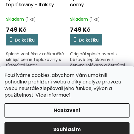
M
M
teplákoviny - Italský
černý
A
A
chrtík
Skladem
(1 ks)
Skladem
(1 ks)
749 Kč
749 Kč
Do košíku
Do košíku
Splash vestička z měkoučké
Originál splash overal z
silnější černé teplákoviny s
béžové teplákoviny s
růžovými lemy
čeným rolákem a černými
lemy. Zespodu má
Používáme cookies, abychom Vám umožnili
teplákovina jemný
pohodlné prohlížení webu a díky analýze provozu
chloupek, který krásně
6
položek celkem
O
hřeje.
webu neustále zlepšovali jeho funkce, výkon a
v
použitelnost.
Více informací
l
Z
á
á
d
Nastavení
Vytvořil Shoptet
p
a
a
c
t
í
Souhlasím
Copyright 2026
GaBdini
. Všechna práva vyhrazena.
í
p