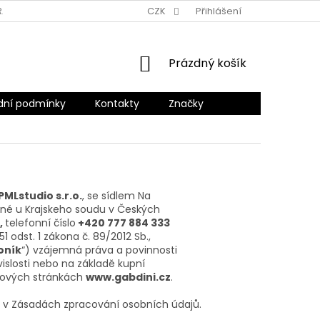
RANY OSOBNÍCH ÚDAJŮ
CZK
Přihlášení
NÁKUPNÍ
Prázdný košík
KOŠÍK
ní podmínky
Kontakty
Značky
PML
studio s.r.o.
, se sídlem Na
ané u Krajskeho soudu v Českých
,
telefonní číslo
+420 777 884 333
1 odst. 1 zákona č. 89/2012 Sb.,
oník
“) vzájemná práva a povinnosti
uvislosti nebo na základě kupní
bových stránkách
www.gabdini.cz
.
 v Zásadách zpracování osobních údajů.