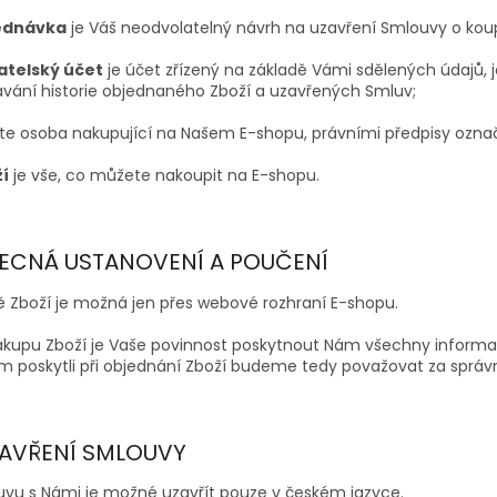
jednávka
je Váš neodvolatelný návrh na uzavření Smlouvy o koup
vatelský účet
je účet zřízený na základě Vámi sdělených údajů,
vání historie objednaného Zboží a uzavřených Smluv;
te osoba nakupující na Našem E-shopu, právními předpisy označ
ží
je vše, co můžete nakoupit na E-shopu.
OBECNÁ USTANOVENÍ A POUČENÍ
pě Zboží je možná jen přes webové rozhraní E-shopu.
 nákupu Zboží je Vaše povinnost poskytnout Nám všechny informa
ám poskytli při objednání Zboží budeme tedy považovat za správ
 UZAVŘENÍ SMLOUVY
ouvu s Námi je možné uzavřít pouze v českém jazyce.