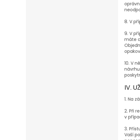
oprávn
neodpo
8. V př
9. V př
máte a
Objedná
opakov
10. V n
návrhu
poskyt
IV. 
1. Na z
2. Při 
v přípa
3. Pří
Vaší po