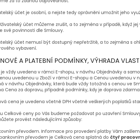
me za to žádnou odpovědnost.
atelský účet je osobní, a nejste tedy oprávněni umožnit jeho vy
Uživatelský účet můžeme zrušit, a to zejména v případě, když jej 
e své povinnosti dle Smlouvy.
vatelský účet nemusí být dostupný nepřetržitě, a to zejména s
rového vybavení.
ENOVÉ A PLATEBNÍ PODMÍNKY, VÝHRADA VLAS
a je vždy uvedena v rámci E-shopu, v návrhu Objednávky a samo
enou uvedenou u Zboží v rámci E-shopu a Cenou uvedenou v n
á v návrhu Objednávky, která bude vždy totožná s cenou ve Sm
a Cena za dopravu, případně podmínky, kdy je doprava zdarma
ková cena je uvedena včetně DPH včetně veškerých poplatků s
tbu Celkové ceny po Vás budeme požadovat po uzavření Smlouvy
ůžete provést
následujícími
způsoby:
kovním převodem. Informace pro provedení platby Vám zašleme
 bankovním převodem je Celková cena splatná do
čtyř pracovn