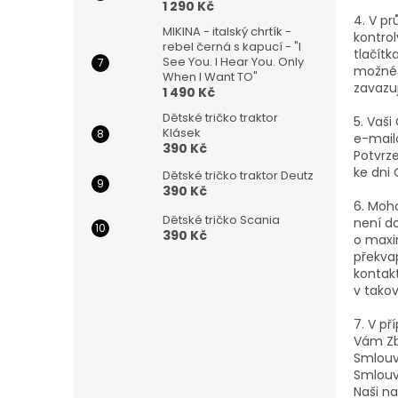
1 290 Kč
4. V p
MIKINA - italský chrtík -
kontrol
rebel černá s kapucí - "I
tlačít
See You. I Hear You. Only
možné O
When I Want TO"
zavazu
1 490 Kč
Dětské tričko traktor
5. Vaš
Klásek
e-mail
390 Kč
Potvrz
ke dni
Dětské tričko traktor Deutz
390 Kč
6. Moh
Dětské tričko Scania
není do
390 Kč
o maxi
překva
kontak
v tako
7. V p
Vám Zbo
Smlouv
Smlouv
Naši na