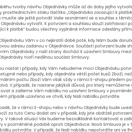
růběhu tvorby návrhu Objednávky může až do doby jejího vytvoře
y prostřednictvím stisku tlačítka „Objednávka zavazující k platb
ka musíte ale ještě potvrdit Vaše seznámení se a souhlas s tě
bjednávku vytvořit. K potvrzení a souhlasu slouží zatrhávací pol
jící k platbě“ budou všechny vyplněné informace odeslány pří
i Objednávku Vám v co nejkratší době poté, kdy Nám bude doruč
ovou adresu zadanou v Objednávce. Součástí potvrzení bude sh
ením Objednávky z naší strany dochází k uzavření Smlouvy mez
 Objednávky tvoří nedílnou součást Smlouvy.
ou nastat i případy, kdy Vám nebudeme moci Objednávku potvrdi
stupné nebo případy, kdy objednáte větší počet kusů Zboží, než 
málním počtu Zboží Vám však vždy v rámci E-shopu předem po
pivá. V případě, že nastane jakýkoli důvod, pro který nemůžem
tovat a zašleme Vám nabídku na uzavření Smlouvy v pozměněn
vém případě uzavřena ve chvíli, kdy Naši nabídku potvrdíte.
řípadě, že v rámci E-shopu nebo v návrhu Objednávky bude uve
ží za tuto Cenu dodat ani v případě, kdy jste obdrželi potvrzen
y. V takové situaci Vás budeme bezodkladně kontaktovat a za
y v pozměněné podobě oproti Objednávce. Nová Smlouva je v ta
bídku potvrdíte. V případě, že Naši nabídku nepotvrdíte ani ve lh