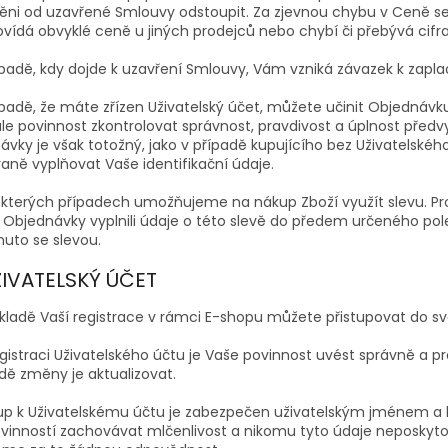
ěni od uzavřené Smlouvy odstoupit. Za zjevnou chybu v Ceně se
vídá obvyklé ceně u jiných prodejců nebo chybí či přebývá cifra
ípadě, kdy dojde k uzavření Smlouvy, Vám vzniká závazek k zapl
ípadě, že máte zřízen Uživatelský účet, můžete učinit Objednávk
le povinnost zkontrolovat správnost, pravdivost a úplnost před
vky je však totožný, jako v případě kupujícího bez Uživatelského
aně vyplňovat Vaše identifikační údaje.
ěkterých případech umožňujeme na nákup Zboží využít slevu. Pro
 Objednávky vyplnili údaje o této slevě do předem určeného pol
nuto se slevou.
UŽIVATELSKÝ ÚČET
ákladě Vaší registrace v rámci E-shopu můžete přistupovat do s
registraci Uživatelského účtu je Vaše povinnost uvést správně a
dě změny je aktualizovat.
stup k Uživatelskému účtu je zabezpečen uživatelským jménem a
vinností zachovávat mlčenlivost a nikomu tyto údaje neposkytovat