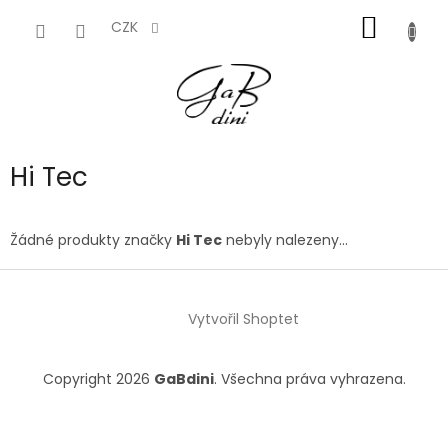
Přejít
NÁKUP
na
CZK
obsah
KOŠÍK
Hi Tec
Žádné produkty značky
Hi Tec
nebyly nalezeny...
Z
á
Vytvořil Shoptet
p
a
t
Copyright 2026
GaBdini
. Všechna práva vyhrazena.
í