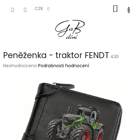
Přejít
NÁKUP
na
CZK
obsah
KOŠÍK
Peněženka - traktor FENDT
430
Průměrné
Neohodnoceno
Podrobnosti hodnocení
hodnocení
produktu
je
0,0
z
5
hvězdiček.