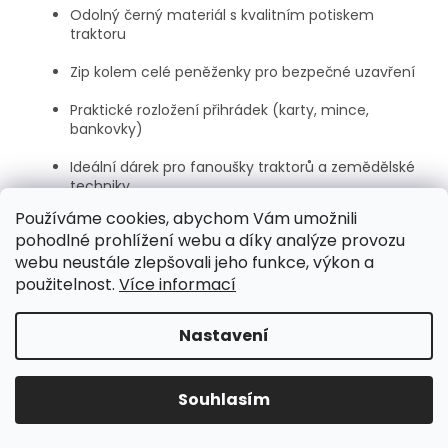
Odolný černý materiál s kvalitním potiskem
traktoru
Zip kolem celé peněženky pro bezpečné uzavření
Praktické rozložení přihrádek (karty, mince,
bankovky)
Ideální dárek pro fanoušky traktorů a zemědělské
techniky
Používáme cookies, abychom Vám umožnili
pohodlné prohlížení webu a díky analýze provozu
webu neustále zlepšovali jeho funkce, výkon a
použitelnost.
Více informací
Z
á
Nastavení
Vytvořil Shoptet
p
a
t
Souhlasím
Copyright 2026
GaBdini
. Všechna práva vyhrazena.
í