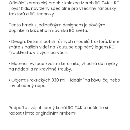
Oficiální keramický hrnek z kolekce Merch RC T4K - RC
Toys4Kids, navržený speciálně pro všechny fanoušky
traktorů a RC techniky.
Tento hrnek s jedinečným designem je skvělým
doplňkem každého milovníka RC světa.
•
Design:
Detailní potisk různých modelů traktorů, které
znáte z našich videí na Youtube doplněný logem RC
TruckFestu, v živých barvách.
•
Materiál:
Vysoce kvalitní keramika, vhodná do myčky
na nádobí a mikrovlnné trouby.
•
Objem:
Praktických 330 ml – ideální na kávu, čaj nebo
jiný oblíbený nápoj.
Podpořte svůj oblíbený kanál RC T4K a udělejte si
radost tímto originálním hrnkem!