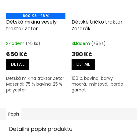
800 Kč
–18 %
Dětská mikina veselý
Dětské tričko traktor
traktor Zetor
Zetorák
Skladem
(>5 ks)
Skladem
(>5 ks)
650 Kč
390 Kč
DETAIL
DETAIL
Dětská mikina traktor Zetor
100 % bavlna barvy -
Materiál: 75 % bavlna, 25 %
modrá, mintová, bordo-
polyester
garnet
Popis
Detailní popis produktu