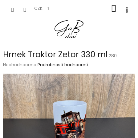
Přejít
NÁKUP
na
CZK
obsah
KOŠÍK
Hrnek Traktor Zetor 330 ml
280
Průměrné
Neohodnoceno
Podrobnosti hodnocení
hodnocení
produktu
je
0,0
z
5
hvězdiček.